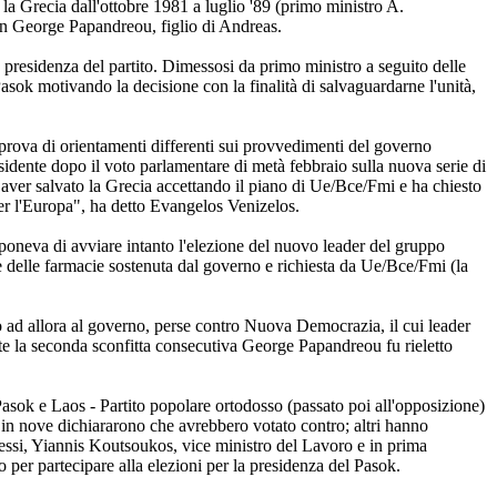
a Grecia dall'ottobre 1981 a luglio '89 (primo ministro A.
con George Papandreou, figlio di Andreas.
 presidenza del partito. Dimessosi da primo ministro a seguito delle
Pasok motivando la decisione con la finalità di salvaguardarne l'unità,
la prova di orientamenti differenti sui provvedimenti del governo
sidente dopo il voto parlamentare di metà febbraio sulla nuova serie di
di aver salvato la Grecia accettando il piano di Ue/Bce/Fmi e ha chiesto
er l'Europa", ha detto Evangelos Venizelos.
roponeva di avviare intanto l'elezione del nuovo leader del gruppo
 delle farmacie sostenuta dal governo e richiesta da Ue/Bce/Fmi (la
o ad allora al governo, perse contro Nuova Democrazia, il cui leader
e la seconda sconfitta consecutiva George Papandreou fu rieletto
Pasok e Laos - Partito popolare ortodosso (passato poi all'opposizione)
to in nove dichiararono che avrebbero votato contro; altri hanno
imessi, Yiannis Koutsoukos, vice ministro del Lavoro e in prima
 per partecipare alla elezioni per la presidenza del Pasok.