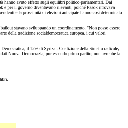
à hanno avuto effetto sugli equilibri politico-parlamentari. Dal
sok e per il governo diventavano rilevanti, poiché Pasok ritrovava
ndenti e la prossimità di elezioni anticipate hanno così determinato
ndo bailout stavano sviluppando un coordinamento. "Non posso essere
parte della tradizione socialdemocratica europea, i cui valori
 Democratica, il 12% di Syriza - Coalizione della Sinistra radicale,
ti dati Nuova Democrazia, pur essendo primo partito, non avrebbe la
ibri.