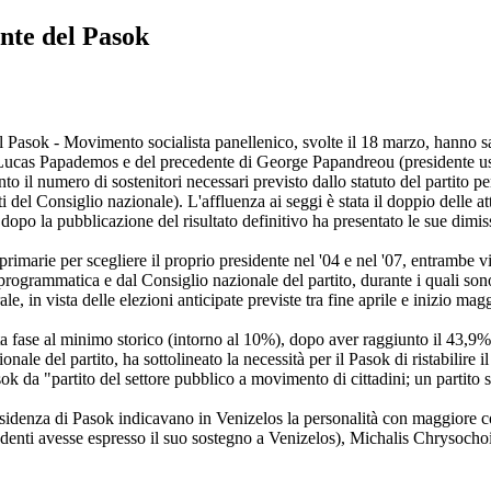
nte del Pasok
l Pasok - Movimento socialista panellenico, svolte il 18 marzo, hanno sa
 Lucas Papademos e del precedente di George Papandreou (presidente us
to il numero di sostenitori necessari previsto dallo statuto del partito
l Consiglio nazionale). L'affluenza ai seggi è stata il doppio delle attes
dopo la pubblicazione del risultato definitivo ha presentato le sue dimis
e primarie per scegliere il proprio presidente nel '04 e nel '07, entramb
ogrammatica e dal Consiglio nazionale del partito, durante i quali sono s
, in vista delle elezioni anticipate previste tra fine aprile e inizio mag
sta fase al minimo storico (intorno al 10%), dopo aver raggiunto il 43,9%
onale del partito, ha sottolineato la necessità per il Pasok di ristabilir
ok da "partito del settore pubblico a movimento di cittadini; un partito 
sidenza di Pasok indicavano in Venizelos la personalità con maggiore con
edenti avesse espresso il suo sostegno a Venizelos), Michalis Chrysochoi