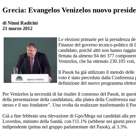
Grecia: Evangelos Venizelos nuovo preside
di Ninni Radicini
21 marzo 2012
Le elezioni primarie per la presidenza de
Finanze del governo tecnico-politico di
candidato, poichè altri non hanno raggiun
firmata da almeno 94 dei 377 componenti de
Venizelos, che ha ottenuto 230.105 voti, 
Il Pasok ha già utilizzato il metodo dell
voto è stato preceduto dalla Conferenza pr
definizione del nuovo programma elettorale
Per Venizelos la necessità di far risalire il consenso del Pasok, in que
della presentazione della candidatura, alla platea della Conferenza nazi
stesso e il suo fondatore". Una svolta da realizzare trasformando il Pas
Già a fine febbraio una rilevazione di Gpo/Mega sui candidati alla pre
Loverdos, ministro della Sanità, con l'11.1% (sebbene nei giorni prec
indipendente (prima nel gruppo parlamentare del Pasok), al 3.3%.