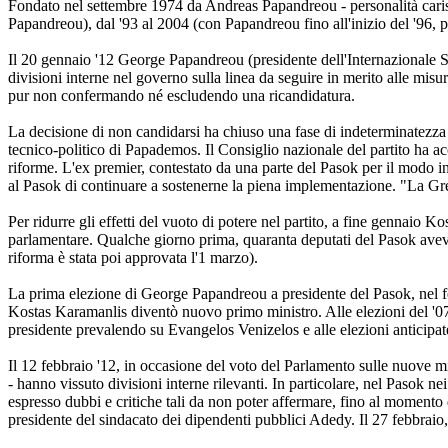
Fondato nel settembre 1974 da Andreas Papandreou - personalità carism
Papandreou), dal '93 al 2004 (con Papandreou fino all'inizio del '96, 
Il 20 gennaio '12 George Papandreou (presidente dell'Internazionale So
divisioni interne nel governo sulla linea da seguire in merito alle misu
pur non confermando né escludendo una ricandidatura.
La decisione di non candidarsi ha chiuso una fase di indeterminatezza ch
tecnico-politico di Papademos. Il Consiglio nazionale del partito ha ac
riforme. L'ex premier, contestato da una parte del Pasok per il modo in 
al Pasok di continuare a sostenerne la piena implementazione. "La Gr
Per ridurre gli effetti del vuoto di potere nel partito, a fine gennaio
parlamentare. Qualche giorno prima, quaranta deputati del Pasok aveva
riforma è stata poi approvata l'1 marzo).
La prima elezione di George Papandreou a presidente del Pasok, nel feb
Kostas Karamanlis diventò nuovo primo ministro. Alle elezioni del '0
presidente prevalendo su Evangelos Venizelos e alle elezioni anticipate
Il 12 febbraio '12, in occasione del voto del Parlamento sulle nuove mi
- hanno vissuto divisioni interne rilevanti. In particolare, nel Pasok n
espresso dubbi e critiche tali da non poter affermare, fino al momento 
presidente del sindacato dei dipendenti pubblici Adedy. Il 27 febbraio,