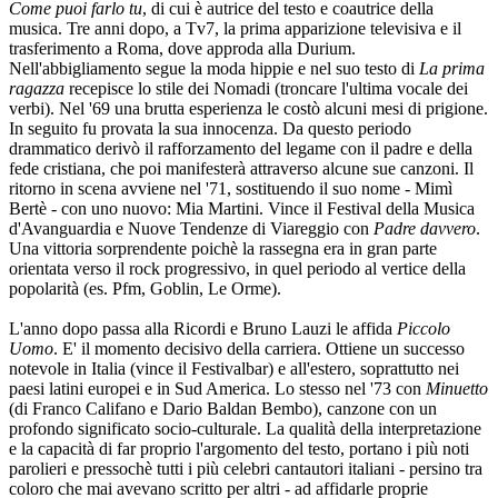
Come puoi farlo tu
, di cui è autrice del testo e coautrice della
musica. Tre anni dopo, a Tv7, la prima apparizione televisiva e il
trasferimento a Roma, dove approda alla Durium.
Nell'abbigliamento segue la moda hippie e nel suo testo di
La prima
ragazza
recepisce lo stile dei Nomadi (troncare l'ultima vocale dei
verbi). Nel '69 una brutta esperienza le costò alcuni mesi di prigione.
In seguito fu provata la sua innocenza. Da questo periodo
drammatico derivò il rafforzamento del legame con il padre e della
fede cristiana, che poi manifesterà attraverso alcune sue canzoni. Il
ritorno in scena avviene nel '71, sostituendo il suo nome - Mimì
Bertè - con uno nuovo: Mia Martini. Vince il Festival della Musica
d'Avanguardia e Nuove Tendenze di Viareggio con
Padre davvero
.
Una vittoria sorprendente poichè la rassegna era in gran parte
orientata verso il rock progressivo, in quel periodo al vertice della
popolarità (es. Pfm, Goblin, Le Orme).
L'anno dopo passa alla Ricordi e Bruno Lauzi le affida
Piccolo
Uomo
. E' il momento decisivo della carriera. Ottiene un successo
notevole in Italia (vince il Festivalbar) e all'estero, soprattutto nei
paesi latini europei e in Sud America. Lo stesso nel '73 con
Minuetto
(di Franco Califano e Dario Baldan Bembo), canzone con un
profondo significato socio-culturale. La qualità della interpretazione
e la capacità di far proprio l'argomento del testo, portano i più noti
parolieri e pressochè tutti i più celebri cantautori italiani - persino tra
coloro che mai avevano scritto per altri - ad affidarle proprie