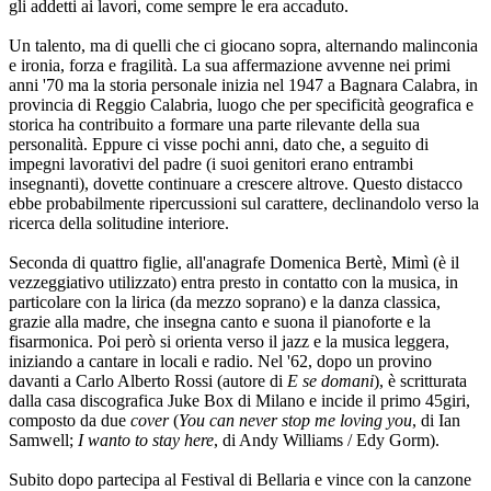
gli addetti ai lavori, come sempre le era accaduto.
Un talento, ma di quelli che ci giocano sopra, alternando malinconia
e ironia, forza e fragilità. La sua affermazione avvenne nei primi
anni '70 ma la storia personale inizia nel 1947 a Bagnara Calabra, in
provincia di Reggio Calabria, luogo che per specificità geografica e
storica ha contribuito a formare una parte rilevante della sua
personalità. Eppure ci visse pochi anni, dato che, a seguito di
impegni lavorativi del padre (i suoi genitori erano entrambi
insegnanti), dovette continuare a crescere altrove. Questo distacco
ebbe probabilmente ripercussioni sul carattere, declinandolo verso la
ricerca della solitudine interiore.
Seconda di quattro figlie, all'anagrafe Domenica Bertè, Mimì (è il
vezzeggiativo utilizzato) entra presto in contatto con la musica, in
particolare con la lirica (da mezzo soprano) e la danza classica,
grazie alla madre, che insegna canto e suona il pianoforte e la
fisarmonica. Poi però si orienta verso il jazz e la musica leggera,
iniziando a cantare in locali e radio. Nel '62, dopo un provino
davanti a Carlo Alberto Rossi (autore di
E se domani
), è scritturata
dalla casa discografica Juke Box di Milano e incide il primo 45giri,
composto da due
cover
(
You can never stop me loving you
, di Ian
Samwell;
I wanto to stay here
, di Andy Williams / Edy Gorm).
Subito dopo partecipa al Festival di Bellaria e vince con la canzone