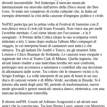
diventò insostenibile. Nel frattempo il mercato musicale
internazionale era stravolto dall'arrivo della
Disco music
dei Bee
Gees. Si tratto nel complesso di svolta culturale che, in Italia ad
esempio determinò la crisi della canzone d'impegno politico e civile.
Nell'82 partecipa per la prima volta al Festival di Sanremo con
E
non finisce mica il cielo
(di Ivano Fossati). Non vince ma per molti
l'avrebbe meritato. Cosí viene ideato per l'occasione - e le è
assegnato - il Premio della Critica (dopo la sua scomparsa verrà
intitolato a lei). L'anno dopo realizza l'album
Miei compagni di
viaggio
, in cui interpreta brani di cantautori suoi amici o che
stimava. Tra gli italiani De Andrè e Tenco, tra gli stranieri John
Lennon e Chico Buarque de Hollanda. Le canzoni sono eseguite e
registrate dal vivo al Teatro Ciak di Milano. Quella ingiuria, che
alcuni fanno risalire a una malcelata invidia nei suoi confronti,
purtroppo non accennava a smontarsi e contribuì alla sua decisione
di allontanarsi dalle scene. Tra coloro che le rimasero vicini ci fu
Sergio Endrigo. La volle interprete di un paio di brani in un suo
disco di canzoni venete e di
Milho Verde
, ascoltata in Brasile. Si è
intorno alla metà degli anni '80, periodo di trasformazioni, nuove
mode giovanili e generi musicali: musica
dance
, elettronica, con una
marcata inclinazione esterofila.
Il ritorno nell'89. Grazie ad Adriano Aragozzini e ad alcuni suoi
amici che la convincono. Tra loro Bruno Lauzi, autore con Maurizio