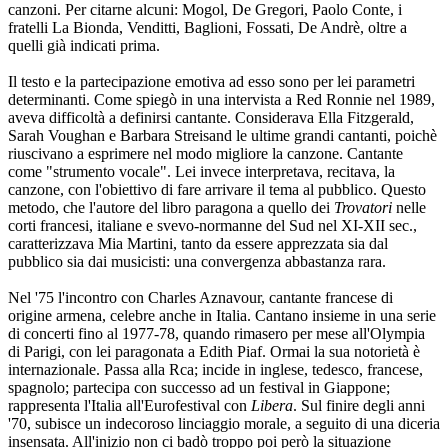
canzoni. Per citarne alcuni: Mogol, De Gregori, Paolo Conte, i
fratelli La Bionda, Venditti, Baglioni, Fossati, De Andrè, oltre a
quelli già indicati prima.
Il testo e la partecipazione emotiva ad esso sono per lei parametri
determinanti. Come spiegò in una intervista a Red Ronnie nel 1989,
aveva difficoltà a definirsi cantante. Considerava Ella Fitzgerald,
Sarah Voughan e Barbara Streisand le ultime grandi cantanti, poichè
riuscivano a esprimere nel modo migliore la canzone. Cantante
come "strumento vocale". Lei invece interpretava, recitava, la
canzone, con l'obiettivo di fare arrivare il tema al pubblico. Questo
metodo, che l'autore del libro paragona a quello dei
Trovatori
nelle
corti francesi, italiane e svevo-normanne del Sud nel XI-XII sec.,
caratterizzava Mia Martini, tanto da essere apprezzata sia dal
pubblico sia dai musicisti: una convergenza abbastanza rara.
Nel '75 l'incontro con Charles Aznavour, cantante francese di
origine armena, celebre anche in Italia. Cantano insieme in una serie
di concerti fino al 1977-78, quando rimasero per mese all'Olympia
di Parigi, con lei paragonata a Edith Piaf. Ormai la sua notorietà è
internazionale. Passa alla Rca; incide in inglese, tedesco, francese,
spagnolo; partecipa con successo ad un festival in Giappone;
rappresenta l'Italia all'Eurofestival con
Libera
. Sul finire degli anni
'70, subisce un indecoroso linciaggio morale, a seguito di una diceria
insensata. All'inizio non ci badò troppo poi però la situazione