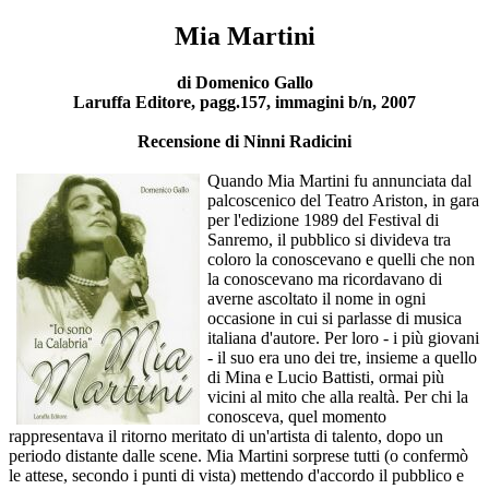
Mia Martini
di Domenico Gallo
Laruffa Editore, pagg.157, immagini b/n, 2007
Recensione di Ninni Radicini
Quando Mia Martini fu annunciata dal
palcoscenico del Teatro Ariston, in gara
per l'edizione 1989 del Festival di
Sanremo, il pubblico si divideva tra
coloro la conoscevano e quelli che non
la conoscevano ma ricordavano di
averne ascoltato il nome in ogni
occasione in cui si parlasse di musica
italiana d'autore. Per loro - i più giovani
- il suo era uno dei tre, insieme a quello
di Mina e Lucio Battisti, ormai più
vicini al mito che alla realtà. Per chi la
conosceva, quel momento
rappresentava il ritorno meritato di un'artista di talento, dopo un
periodo distante dalle scene. Mia Martini sorprese tutti (o confermò
le attese, secondo i punti di vista) mettendo d'accordo il pubblico e