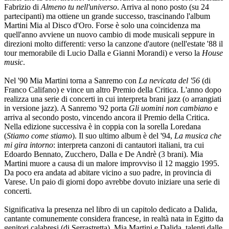
Fabrizio di
Almeno tu nell'universo
. Arriva al nono posto (su 24
partecipanti) ma ottiene un grande successo, trascinando l'album
Martini Mia al Disco d'Oro. Forse è solo una coincidenza ma
quell'anno avviene un nuovo cambio di mode musicali seppure in
direzioni molto differenti: verso la canzone d'autore (nell'estate '88 il
tour memorabile di Lucio Dalla e Gianni Morandi) e verso la
House
music
.
Nel '90 Mia Martini torna a Sanremo con
La nevicata del '56
(di
Franco Califano) e vince un altro Premio della Critica. L'anno dopo
realizza una serie di concerti in cui interpreta brani jazz (o arrangiati
in versione jazz). A Sanremo '92 porta
Gli uomini non cambiano
e
arriva al secondo posto, vincendo ancora il Premio della Critica.
Nella edizione successiva è in coppia con la sorella Loredana
(
Stiamo come stiamo
). Il suo ultimo album è del '94,
La musica che
mi gira intorno
: interpreta canzoni di cantautori italiani, tra cui
Edoardo Bennato, Zucchero, Dalla e De Andrè (3 brani). Mia
Martini muore a causa di un malore improvviso il 12 maggio 1995.
Da poco era andata ad abitare vicino a suo padre, in provincia di
Varese. Un paio di giorni dopo avrebbe dovuto iniziare una serie di
concerti.
Significativa la presenza nel libro di un capitolo dedicato a Dalida,
cantante comunemente considera francese, in realtà nata in Egitto da
genitori calabresi (di Serrastretta). Mia Martini e Dalida, talenti dalle