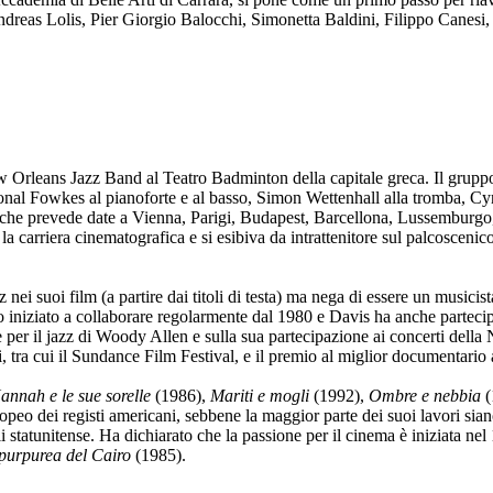
Andreas Lolis, Pier Giorgio Balocchi, Simonetta Baldini, Filippo Cane
rleans Jazz Band al Teatro Badminton della capitale greca. Il gruppo è
onal Fowkes al pianoforte e al basso, Simon Wettenhall alla tromba, Cy
re, che prevede date a Vienna, Parigi, Budapest, Barcellona, Lussemburg
 carriera cinematografica e si esibiva da intrattenitore sul palcoscenic
zz nei suoi film (a partire dai titoli di testa) ma nega di essere un musi
no iniziato a collaborare regolarmente dal 1980 e Davis ha anche partecip
 per il jazz di Woody Allen e sulla sua partecipazione ai concerti dell
i, tra cui il Sundance Film Festival, e il premio al miglior documentari
annah e le sue sorelle
(1986),
Mariti e mogli
(1992),
Ombre e nebbia
(
opeo dei registi americani, sebbene la maggior parte dei suoi lavori si
oli statunitense. Ha dichiarato che la passione per il cinema è iniziata 
purpurea del Cairo
(1985).