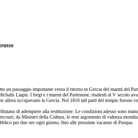
Borgese
to un passaggio importante verso il ritorno in Grecia del marmi del Pa
chalis Liapis. I fregi e i marmi del Partenone, risalenti al V secolo avan
he allora occupavano la Grecia. Nel 1816 tali parti del tempio furono v
iutano di adempiere alla restituzione. Le condizioni adesso sono mature
couri, da Ministro della Cultura, lo rese argomento di valenza mondia
bblico per due ore ogni giorno, fino alle prossime vacanze di Pasqua.