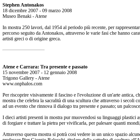
Stephen Antonakos
18 dicembre 2007 - 09 marzo 2008
Museo Benaki - Atene
In mostra 250 lavori, dal 1954 al periodo più recente, per rappresentare l
percorso seguito da Antonakos, attraverso le varie fasi che hanno carat
artisti greci o di origine greca.
Atene e Carrara: Tra presente e passato
15 novembre 2007 - 12 gennaio 2008
Trigono Gallery - Atene
www.onphalos.com
Per riscoprire visivamente il fascino e l'evoluzione di un'arte antica, 
mostra che celebra la sacralità di una scultura che attraverso i secoli
ad un evento che rinnova il dialogo tra presente e passato; un palcosc
I dieci artisti presenti in mostra pur muovendosi su linguaggi plastici
di forgiare e trattare la pietra per vivificarla, per palesare quanti mon
Attraverso questa mostra si potrà cosi vedere in un unico spazio alcu
professor Pier Giorgio Balocchi, titolare della cattedra di scultura al