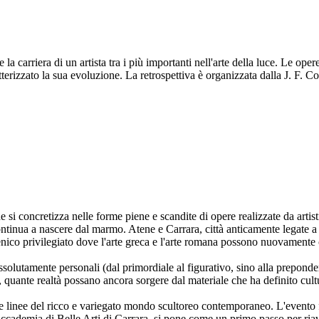
a carriera di un artista tra i più importanti nell'arte della luce. Le oper
terizzato la sua evoluzione. La retrospettiva è organizzata dalla J. F. 
che si concretizza nelle forme piene e scandite di opere realizzate da art
 continua a nascere dal marmo. Atene e Carrara, città anticamente legate 
enico privilegiato dove l'arte greca e l'arte romana possono nuovamente 
 assolutamente personali (dal primordiale al figurativo, sino alla prepon
di, quante realtà possano ancora sorgere dal materiale che ha definito cultu
ne linee del ricco e variegato mondo scultoreo contemporaneo. L'evento 
l'Accademia di Belle Arti di Carrara, si pone come un primo passo per ria