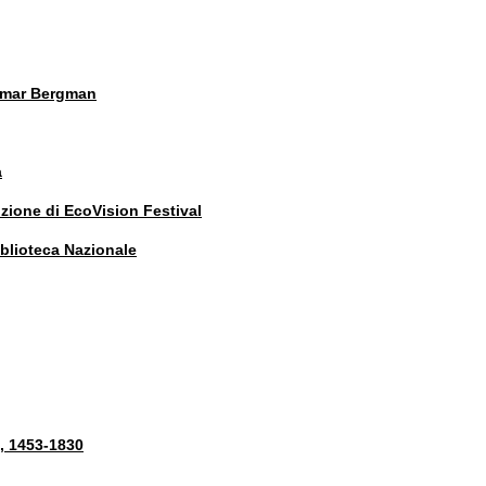
ngmar Bergman
a
izione di EcoVision Festival
iblioteca Nazionale
à, 1453-1830