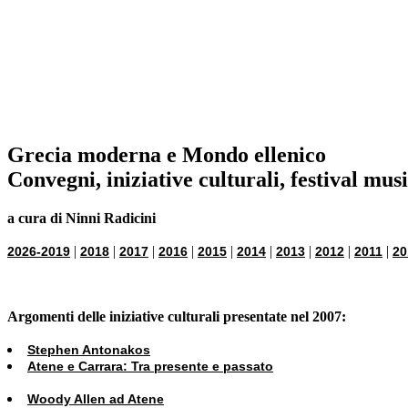
Grecia moderna e Mondo ellenico
Convegni, iniziative culturali, festival mus
a cura di Ninni Radicini
|
|
|
|
|
|
|
|
|
2026-2019
2018
2017
2016
2015
2014
2013
2012
2011
20
Argomenti delle iniziative culturali presentate nel 2007:
Stephen Antonakos
Atene e Carrara: Tra presente e passato
Woody Allen ad Atene