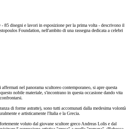
e - 85 disegni e lavori in esposizione per la prima volta - descrivono il
Costopoulos Foundation, nell'ambito di una rassegna dedicata a celebri
isti affermati nel panorama scultoreo contemporaneo, si apre questa
a questo nobile materiale, s'incontrano in questa occasione dando vita
confrontarsi.
deranza di forme astratte), sono tutti accomunati dalla medesima volontà
ralmente e artisticamente l'Italia e la Grecia.
fortemente voluto dal giovane scultore greco Andreas Lolis e dal
vvicinare l' espressione artistica "greca" a quella "romana". (Rebecca