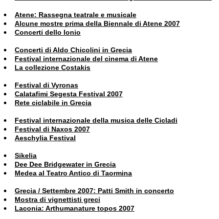
Atene: Rassegna teatrale e musicale
Alcune mostre prima della Biennale di Atene 2007
Concerti dello Ionio
Concerti di Aldo Chicolini in Grecia
Festival internazionale del cinema di Atene
La collezione Costakis
Festival di Vyronas
Calatafimi Segesta Festival 2007
Rete ciclabile in Grecia
Festival internazionale della musica delle Cicladi
Festival di Naxos 2007
Aeschylia Festival
Sikelia
Dee Dee Bridgewater in Grecia
Medea al Teatro Antico di Taormina
Grecia / Settembre 2007: Patti Smith in concerto
Mostra di vignettisti greci
Laconia: Arthumanature topos 2007