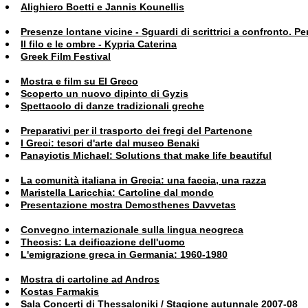
Alighiero Boetti e Jannis Kounellis
Presenze lontane vicine - Sguardi di scrittrici a confronto. Pe
Il filo e le ombre - Kypria Caterina
Greek Film Festival
Mostra e film su El Greco
Scoperto un nuovo dipinto di Gyzis
Spettacolo di danze tradizionali greche
Preparativi per il trasporto dei fregi del Partenone
I Greci: tesori d'arte dal museo Benaki
Panayiotis Michael: Solutions that make life beautiful
La comunità italiana in Grecia: una faccia, una razza
Maristella Laricchia: Cartoline dal mondo
Presentazione mostra Demosthenes Davvetas
Convegno internazionale sulla lingua neogreca
Theosis: La deificazione dell'uomo
L'emigrazione greca in Germania: 1960-1980
Mostra di cartoline ad Andros
Kostas Farmakis
Sala Concerti di Thessaloniki / Stagione autunnale 2007-08