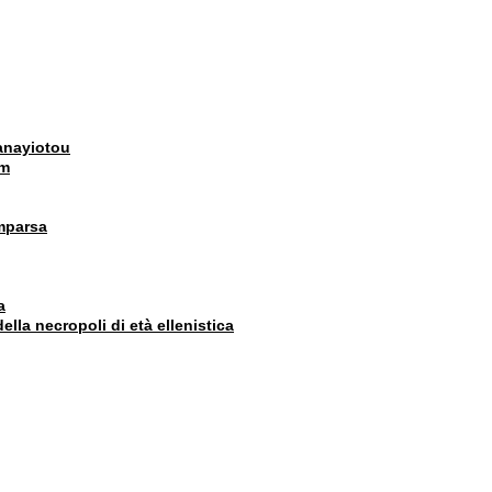
Panayiotou
um
omparsa
a
ella necropoli di età ellenistica