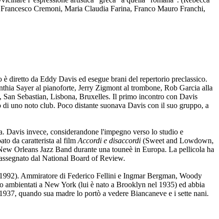
si, Francesco Cremoni, Maria Claudia Farina, Franco Mauro Franchi,
 diretto da Eddy Davis ed esegue brani del repertorio preclassico.
nthia Sayer al pianoforte, Jerry Zigmont al trombone, Rob Garcia alla
o, San Sebastian, Lisbona, Bruxelles. Il primo incontro con Davis
o di uno noto club. Poco distante suonava Davis con il suo gruppo, a
cista. Davis invece, considerandone l'impegno verso lo studio e
ato da caratterista al film
Accordi e disaccordi
(Sweet and Lowdown,
a New Orleans Jazz Band durante una touneè in Europa. La pellicola ha
o assegnato dal National Board of Review.
1992). Ammiratore di Federico Fellini e Ingmar Bergman, Woody
ano ambientati a New York (lui è nato a Brooklyn nel 1935) ed abbia
nel 1937, quando sua madre lo portò a vedere Biancaneve e i sette nani.