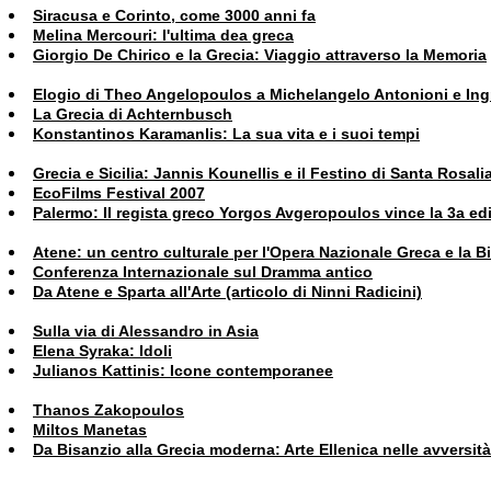
Siracusa e Corinto, come 3000 anni fa
Melina Mercouri: l'ultima dea greca
Giorgio De Chirico e la Grecia: Viaggio attraverso la Memoria
Elogio di Theo Angelopoulos a Michelangelo Antonioni e I
La Grecia di Achternbusch
Konstantinos Karamanlis: La sua vita e i suoi tempi
Grecia e Sicilia: Jannis Kounellis e il Festino di Santa Rosali
EcoFilms Festival 2007
Palermo: Il regista greco Yorgos Avgeropoulos vince la 3a ed
Atene: un centro culturale per l'Opera Nazionale Greca e la B
Conferenza Internazionale sul Dramma antico
Da Atene e Sparta all'Arte (articolo di Ninni Radicini)
Sulla via di Alessandro in Asia
Elena Syraka: Idoli
Julianos Kattinis: Icone contemporanee
Thanos Zakopoulos
Miltos Manetas
Da Bisanzio alla Grecia moderna: Arte Ellenica nelle avversit