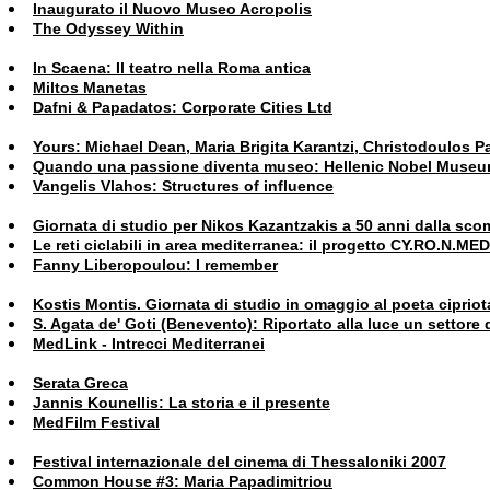
Inaugurato il Nuovo Museo Acropolis
The Odyssey Within
In Scaena: Il teatro nella Roma antica
Miltos Manetas
Dafni & Papadatos: Corporate Cities Ltd
Yours: Michael Dean, Maria Brigita Karantzi, Christodoulos 
Quando una passione diventa museo: Hellenic Nobel Muse
Vangelis Vlahos: Structures of influence
Giornata di studio per Nikos Kazantzakis a 50 anni dalla sc
Le reti ciclabili in area mediterranea: il progetto CY.RO.N.MED
Fanny Liberopoulou: I remember
Kostis Montis. Giornata di studio in omaggio al poeta cipriot
S. Agata de' Goti (Benevento): Riportato alla luce un settore d
MedLink - Intrecci Mediterranei
Serata Greca
Jannis Kounellis: La storia e il presente
MedFilm Festival
Festival internazionale del cinema di Thessaloniki 2007
Common House #3: Maria Papadimitriou