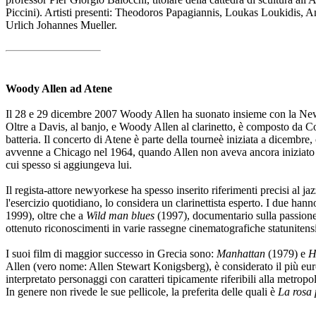
Piccini). Artisti presenti: Theodoros Papagiannis, Loukas Loukidis, 
Urlich Johannes Mueller.
Woody Allen ad Atene
Il 28 e 29 dicembre 2007 Woody Allen ha suonato insieme con la New O
Oltre a Davis, al banjo, e Woody Allen al clarinetto, è composto da C
batteria. Il concerto di Atene è parte della tourneè iniziata a dicemb
avvenne a Chicago nel 1964, quando Allen non aveva ancora iniziato la
cui spesso si aggiungeva lui.
Il regista-attore newyorkese ha spesso inserito riferimenti precisi al ja
l'esercizio quotidiano, lo considera un clarinettista esperto. I due han
1999), oltre che a
Wild man blues
(1997), documentario sulla passione
ottenuto riconoscimenti in varie rassegne cinematografiche statunitens
I suoi film di maggior successo in Grecia sono:
Manhattan
(1979) e
H
Allen (vero nome: Allen Stewart Konigsberg), è considerato il più eur
interpretato personaggi con caratteri tipicamente riferibili alla metrop
In genere non rivede le sue pellicole, la preferita delle quali è
La rosa 