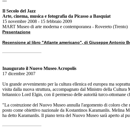
---
Il Secolo del Jazz
Arte, cinema, musica e fotografia da Picasso a Basquiat
15 novembre 2008 - 15 febbraio 2009
MART Museo di arte moderna e contemporanea - Rovereto (Trento)
Presentazione
Recensione al libro "Atlante americano", di Giuseppe Antonio 
Inaugurato il Nuovo Museo Acropolis
17 dicembre 2007
Un grande avvenimento per la cultura ellenica ed europea ma soprattut
visita dalla nuova struttura, accompagnato dal Ministro della Cultura Mi
britannico Lord Elgin, con il permesso delle autorità turco-ottomane c
"La costruzione del Nuovo Museo annulla l'argomento di coloro che rif
posto come obiettivo nazionale da Kostantinos Karamanlis. Melina Mer
ha detto Karamanlis. Il piano terra del Nuovo Museo sarà aperto al pu